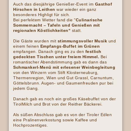
Auch das diesjährige Genießer-Event im
Gasthof
Hirschen in Leithen
war wieder ein ganz
besonderes Highligt für sich.
Bei perfektem Wetter fand die "
Culinarische
Sommernacht – Tafeln und Genießen mit
regionalen Köstlichkeiten“
statt.
Die Gäste wurden mit
stimmungsvoller Musik
und
einem feinen
Empfangs-Buffet im Grünen
empfangen. Danach ging es zu den
festlich
gedeckten Tischen unter freiem Himmel.
Bei
romantischer Abendstimmung gab es dann das
Schmankerl-Menü mit erlesener Weinbegleitung
von den Winzern vom Stift Klosterneuburg,
Thermenregion, Wien und Gut Grassl, Carnuntum,
Göttelsbrunn. Augen- und Gaumenfreuden pur bei
jedem Gang.
Danach gab es noch ein großes Käsebuffet von der
TirolMilch und Brot von der Reither Bäckerei.
Als süßen Abschluss gab es von der Tiroler Edlen
eine Pralinenverkostung sowie Kaffee und
Hochprozentiges.